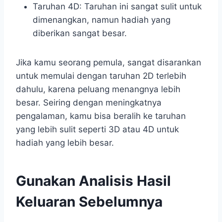
Taruhan 4D: Taruhan ini sangat sulit untuk
dimenangkan, namun hadiah yang
diberikan sangat besar.
Jika kamu seorang pemula, sangat disarankan
untuk memulai dengan taruhan 2D terlebih
dahulu, karena peluang menangnya lebih
besar. Seiring dengan meningkatnya
pengalaman, kamu bisa beralih ke taruhan
yang lebih sulit seperti 3D atau 4D untuk
hadiah yang lebih besar.
Gunakan Analisis Hasil
Keluaran Sebelumnya