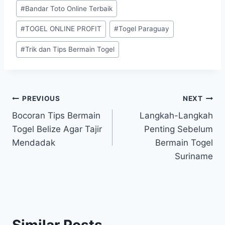
Post
#
Bandar Toto Online Terbaik
Tags:
#
TOGEL ONLINE PROFIT
#
Togel Paraguay
#
Trik dan Tips Bermain Togel
Post
PREVIOUS
NEXT
Bocoran Tips Bermain
Langkah-Langkah
navigation
Togel Belize Agar Tajir
Penting Sebelum
Mendadak
Bermain Togel
Suriname