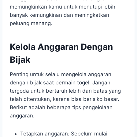
memungkinkan kamu untuk menutupi lebih
banyak kemungkinan dan meningkatkan
peluang menang.
Kelola Anggaran Dengan
Bijak
Penting untuk selalu mengelola anggaran
dengan bijak saat bermain togel. Jangan
tergoda untuk bertaruh lebih dari batas yang
telah ditentukan, karena bisa berisiko besar.
Berikut adalah beberapa tips pengelolaan
anggaran:
Tetapkan anggaran: Sebelum mulai