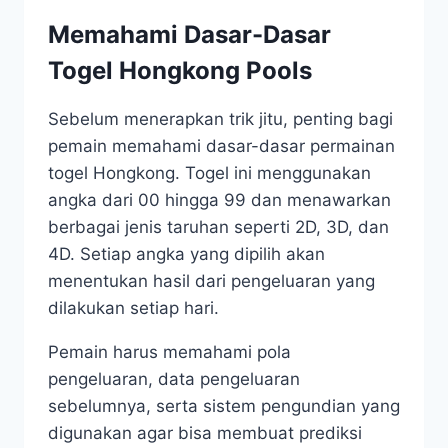
Memahami Dasar-Dasar
Togel Hongkong Pools
Sebelum menerapkan trik jitu, penting bagi
pemain memahami dasar-dasar permainan
togel Hongkong. Togel ini menggunakan
angka dari 00 hingga 99 dan menawarkan
berbagai jenis taruhan seperti 2D, 3D, dan
4D. Setiap angka yang dipilih akan
menentukan hasil dari pengeluaran yang
dilakukan setiap hari.
Pemain harus memahami pola
pengeluaran, data pengeluaran
sebelumnya, serta sistem pengundian yang
digunakan agar bisa membuat prediksi