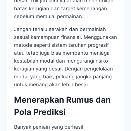
besar. Trik jitu lainnya adalah menentukan
batas kerugian dan target kemenangan
sebelum memulai permainan.
Jangan terlalu serakah dan bermainlah
sesuai kemampuan finansial. Menggunakan
metode seperti sistem taruhan progresif
atau tetap juga bisa membantu menjaga
kestabilan modal dan mengurangi risiko
kerugian yang besar. Dengan pengelolaan
modal yang baik, peluang jangka panjang
untuk menang akan lebih besar.
Menerapkan Rumus dan
Pola Prediksi
Banyak pemain yang berhasil