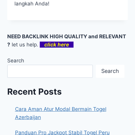
langkah Anda!
NEED BACKLINK HIGH QUALITY and RELEVANT
?
let us help.
click here
Search
Search
Recent Posts
Cara Aman Atur Modal Bermain Togel
Azerbaijan
Panduan Pro Jackpot Stabil Togel Peru