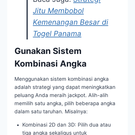
Jitu Membobol
Kemenangan Besar di
Togel Panama
Gunakan Sistem
Kombinasi Angka
Menggunakan sistem kombinasi angka
adalah strategi yang dapat meningkatkan
peluang Anda meraih jackpot. Alih-alih
memilih satu angka, pilih beberapa angka
dalam satu taruhan. Misalnya:
Kombinasi 2D dan 3D: Pilih dua atau
tiga angka sekaligus untuk