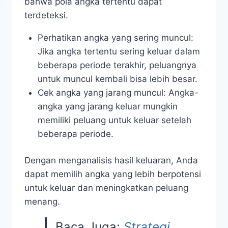
bahwa pola angka tertentu dapat
terdeteksi.
Perhatikan angka yang sering muncul:
Jika angka tertentu sering keluar dalam
beberapa periode terakhir, peluangnya
untuk muncul kembali bisa lebih besar.
Cek angka yang jarang muncul: Angka-
angka yang jarang keluar mungkin
memiliki peluang untuk keluar setelah
beberapa periode.
Dengan menganalisis hasil keluaran, Anda
dapat memilih angka yang lebih berpotensi
untuk keluar dan meningkatkan peluang
menang.
Baca Juga:
Strategi