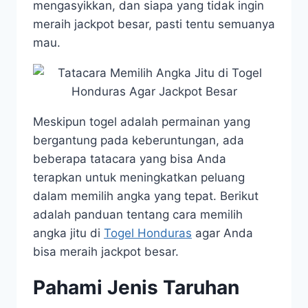
mengasyikkan, dan siapa yang tidak ingin
meraih jackpot besar, pasti tentu semuanya
mau.
Meskipun togel adalah permainan yang
bergantung pada keberuntungan, ada
beberapa tatacara yang bisa Anda
terapkan untuk meningkatkan peluang
dalam memilih angka yang tepat. Berikut
adalah panduan tentang cara memilih
angka jitu di
Togel Honduras
agar Anda
bisa meraih jackpot besar.
Pahami Jenis Taruhan