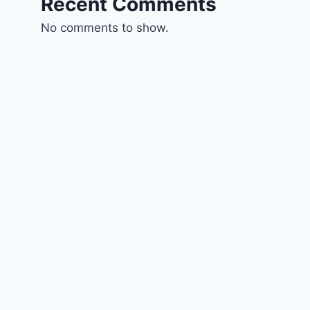
Recent Comments
No comments to show.