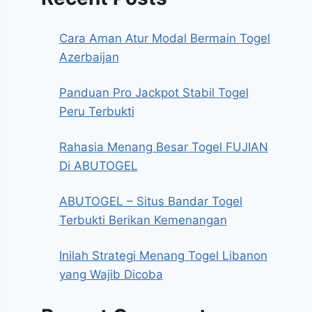
Cara Aman Atur Modal Bermain Togel
Azerbaijan
Panduan Pro Jackpot Stabil Togel
Peru Terbukti
Rahasia Menang Besar Togel FUJIAN
Di ABUTOGEL
ABUTOGEL – Situs Bandar Togel
Terbukti Berikan Kemenangan
Inilah Strategi Menang Togel Libanon
yang Wajib Dicoba