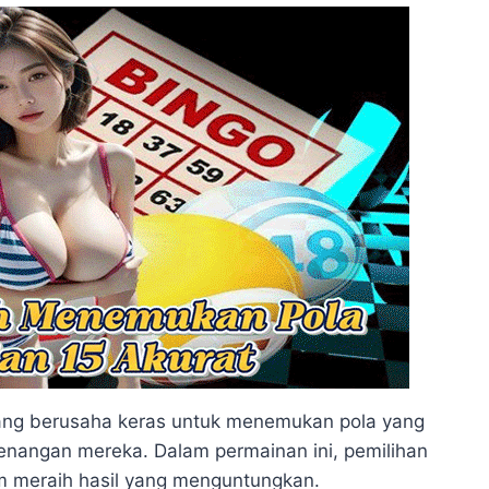
ang berusaha keras untuk menemukan pola yang
enangan mereka. Dalam permainan ini, pemilihan
m meraih hasil yang menguntungkan.