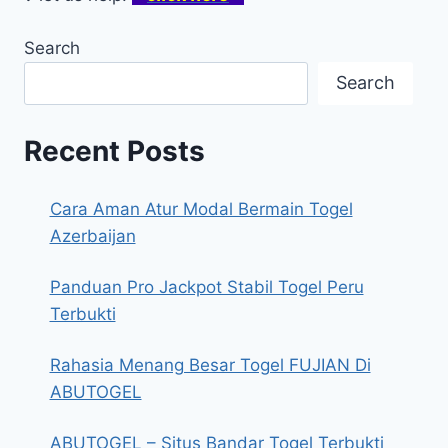
Search
Search
Recent Posts
Cara Aman Atur Modal Bermain Togel
Azerbaijan
Panduan Pro Jackpot Stabil Togel Peru
Terbukti
Rahasia Menang Besar Togel FUJIAN Di
ABUTOGEL
ABUTOGEL – Situs Bandar Togel Terbukti