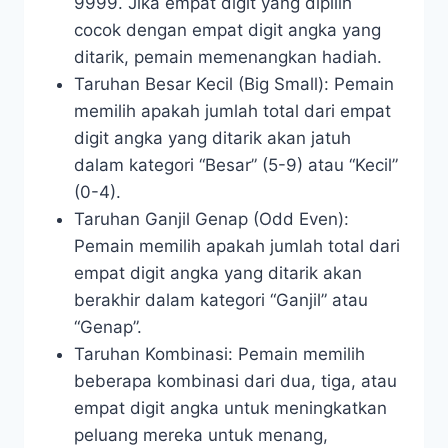
9999. Jika empat digit yang dipilih
cocok dengan empat digit angka yang
ditarik, pemain memenangkan hadiah.
Taruhan Besar Kecil (Big Small): Pemain
memilih apakah jumlah total dari empat
digit angka yang ditarik akan jatuh
dalam kategori “Besar” (5-9) atau “Kecil”
(0-4).
Taruhan Ganjil Genap (Odd Even):
Pemain memilih apakah jumlah total dari
empat digit angka yang ditarik akan
berakhir dalam kategori “Ganjil” atau
“Genap”.
Taruhan Kombinasi: Pemain memilih
beberapa kombinasi dari dua, tiga, atau
empat digit angka untuk meningkatkan
peluang mereka untuk menang,