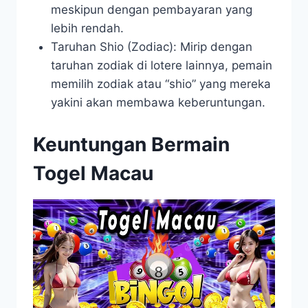
meskipun dengan pembayaran yang
lebih rendah.
Taruhan Shio (Zodiac): Mirip dengan
taruhan zodiak di lotere lainnya, pemain
memilih zodiak atau “shio” yang mereka
yakini akan membawa keberuntungan.
Keuntungan Bermain
Togel Macau