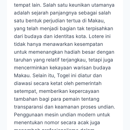
tempat lain. Salah satu keunikan utamanya
adalah sejarah panjangnya sebagai salah
satu bentuk perjudian tertua di Makau,
yang telah menjadi bagian tak terpisahkan
dari budaya dan identitas kota. Lotere ini
tidak hanya menawarkan kesempatan
untuk memenangkan hadiah besar dengan
taruhan yang relatif terjangkau, tetapi juga
mencerminkan kekayaan warisan budaya
Makau. Selain itu, Togel ini diatur dan
diawasi secara ketat oleh pemerintah
setempat, memberikan kepercayaan
tambahan bagi para pemain tentang
transparansi dan keamanan proses undian.
Penggunaan mesin undian modern untuk
menentukan nomor secara acak juga