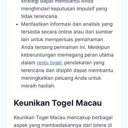
strategi dapat membantu Anda
menghindari keputusan impulsif yang
tidak terencana.
Manfaatkan informasi dan analisis yang
tersedia secara online atau dari sumber
lain untuk memperluas pemahaman
Anda tentang permainan ini. Meskipun
keberuntungan memegang peran utama
dalam
restu togel
, pendekatan yang
terencana dan disiplin dapat membantu
meningkatkan peluang Anda untuk
meraih hadiah.
Keunikan Togel Macau
Keunikan Togel Macau mencakup berbagai
aspek yang membedakannya dari lotere di