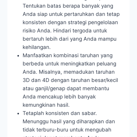
Tentukan batas berapa banyak yang
Anda siap untuk pertaruhkan dan tetap
konsisten dengan strategi pengelolaan
risiko Anda. Hindari tergoda untuk
bertaruh lebih dari yang Anda mampu
kehilangan.
Manfaatkan kombinasi taruhan yang
berbeda untuk meningkatkan peluang
Anda. Misalnya, memadukan taruhan
3D dan 4D dengan taruhan besar/kecil
atau ganjil/genap dapat membantu
Anda mencakup lebih banyak
kemungkinan hasil.
Tetaplah konsisten dan sabar.
Menunggu hasil yang diharapkan dan
tidak terburu-buru untuk mengubah