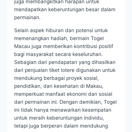
juga membangkitkan harapan untuk
mendapatkan keberuntungan besar dalam
permainan.
Selain aspek hiburan dan potensi untuk
memenangkan hadiah, bermain Togel
Macau juga memberikan kontribusi positif
bagi masyarakat secara keseluruhan.
Sebagian dari pendapatan yang dihasilkan
dari penjualan tiket lotere digunakan untuk
mendukung berbagai proyek sosial,
pendidikan, dan kesehatan di Makau,
memperkuat manfaat ekonomi dan sosial
dari permainan ini. Dengan demikian, Togel
ini tidak hanya menawarkan kesempatan
untuk meraih keberuntungan individu,
tetapi juga berperan dalam mendukung