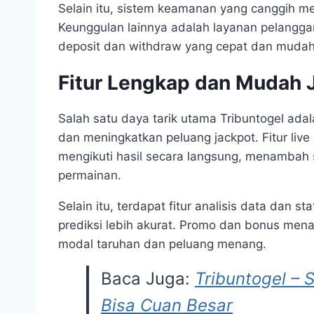
Selain itu, sistem keamanan yang canggih m
Keunggulan lainnya adalah layanan pelangga
deposit dan withdraw yang cepat dan mudah
Fitur Lengkap dan Mudah 
Salah satu daya tarik utama Tribuntogel ada
dan meningkatkan peluang jackpot. Fitur li
mengikuti hasil secara langsung, menambah 
permainan.
Selain itu, terdapat fitur analisis data dan
prediksi lebih akurat. Promo dan bonus mena
modal taruhan dan peluang menang.
Baca Juga:
Tribuntogel – 
Bisa Cuan Besar