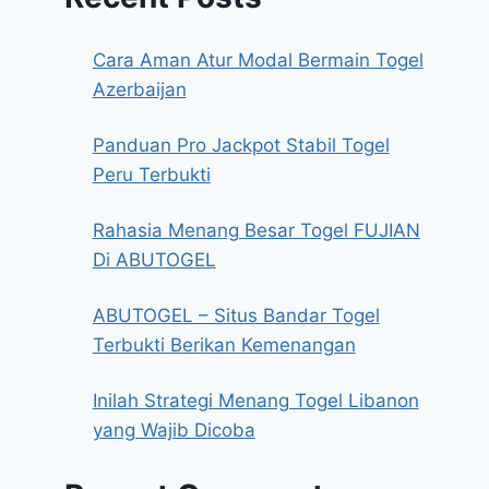
Cara Aman Atur Modal Bermain Togel
Azerbaijan
Panduan Pro Jackpot Stabil Togel
Peru Terbukti
Rahasia Menang Besar Togel FUJIAN
Di ABUTOGEL
ABUTOGEL – Situs Bandar Togel
Terbukti Berikan Kemenangan
Inilah Strategi Menang Togel Libanon
yang Wajib Dicoba