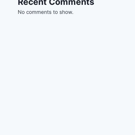
Recent Comments
No comments to show.