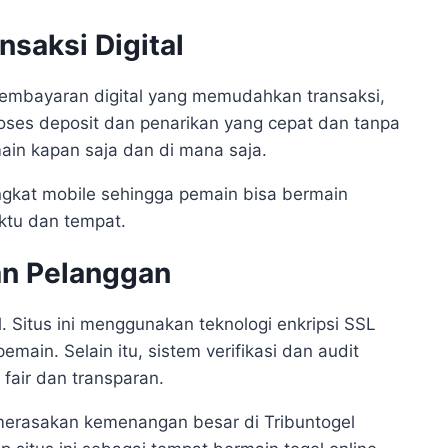
saksi Digital
embayaran digital yang memudahkan transaksi,
Proses deposit dan penarikan yang cepat dan tanpa
in kapan saja dan di mana saja.
ngkat mobile sehingga pemain bisa bermain
ktu dan tempat.
n Pelanggan
. Situs ini menggunakan teknologi enkripsi SSL
emain. Selain itu, sistem verifikasi dan audit
 fair dan transparan.
merasakan kemenangan besar di Tribuntogel