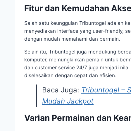
Fitur dan Kemudahan Aks
Salah satu keunggulan Tribuntogel adalah ke
menyediakan interface yang user-friendly, s
dengan mudah memahami dan bermain.
Selain itu, Tribuntogel juga mendukung berba
komputer, memungkinkan pemain untuk bermain
dan customer service 24/7 juga menjadi nil
diselesaikan dengan cepat dan efisien.
Baca Juga:
Tribuntogel – 
Mudah Jackpot
Varian Permainan dan Ke