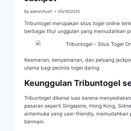
By
adminrhusi1
05/16/2025
Tribuntogel merupakan situs togel online t
berbagai fitur unggulan yang memudahkan 
Keamanan, kenyamanan, dan peluang jackpot 
utama bagi pecinta togel daring.
Keunggulan Tribuntogel se
Tribuntogel dikenal luas karena menyediaka
pasaran seperti Singapore, Hong Kong, Sidney
antarmuka yang user-friendly, memudahkan
bermain.