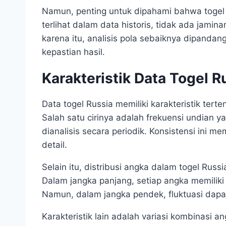
Namun, penting untuk dipahami bahwa togel
terlihat dalam data historis, tidak ada jami
karena itu, analisis pola sebaiknya dipand
kepastian hasil.
Karakteristik Data Togel R
Data togel Russia memiliki karakteristik te
Salah satu cirinya adalah frekuensi undian y
dianalisis secara periodik. Konsistensi ini
detail.
Selain itu, distribusi angka dalam togel Russ
Dalam jangka panjang, setiap angka memiliki
Namun, dalam jangka pendek, fluktuasi dapat 
Karakteristik lain adalah variasi kombinasi a