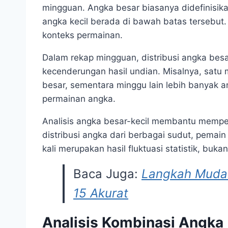
mingguan. Angka besar biasanya didefinisika
angka kecil berada di bawah batas tersebut. 
konteks permainan.
Dalam rekap mingguan, distribusi angka bes
kecenderungan hasil undian. Misalnya, sat
besar, sementara minggu lain lebih banyak an
permainan angka.
Analisis angka besar-kecil membantu memper
distribusi angka dari berbagai sudut, pemai
kali merupakan hasil fluktuasi statistik, buka
Baca Juga:
Langkah Mudah
15 Akurat
Analisis Kombinasi Angka