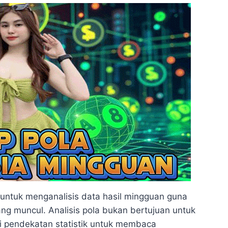
 untuk menganalisis data hasil mingguan guna
ng muncul. Analisis pola bukan bertujuan untuk
 pendekatan statistik untuk membaca