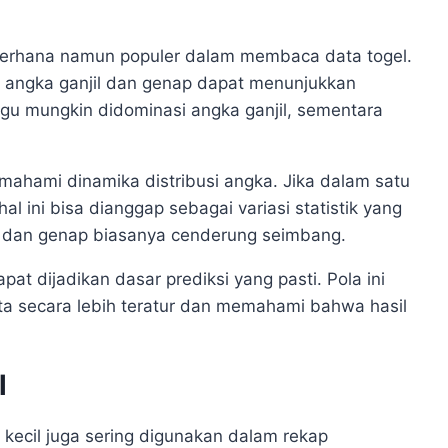
derhana namun populer dalam membaca data togel.
 angka ganjil dan genap dapat menunjukkan
ggu mungkin didominasi angka ganjil, sementara
mahami dinamika distribusi angka. Jika dalam satu
hal ini bisa dianggap sebagai variasi statistik yang
jil dan genap biasanya cenderung seimbang.
pat dijadikan dasar prediksi yang pasti. Pola ini
a secara lebih teratur dan memahami bahwa hasil
l
n kecil juga sering digunakan dalam rekap