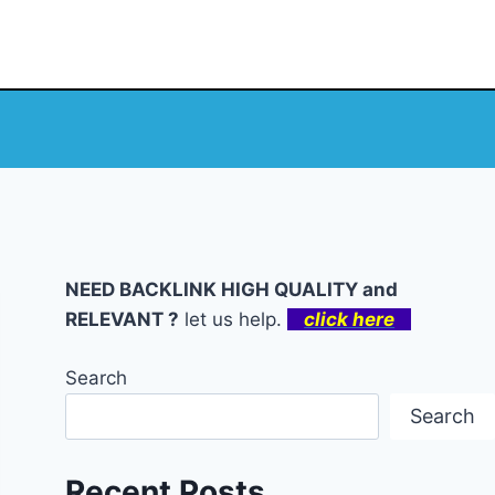
NEED BACKLINK HIGH QUALITY and
RELEVANT ?
let us help.
click here
Search
Search
Recent Posts