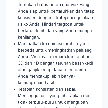
Tentukan batas berapa banyak yang
Anda siap untuk pertaruhkan dan tetap
konsisten dengan strategi pengelolaan
risiko Anda. Hindari tergoda untuk
bertaruh lebih dari yang Anda mampu
kehilangan.
Manfaatkan kombinasi taruhan yang
berbeda untuk meningkatkan peluang
Anda. Misalnya, memadukan taruhan
3D dan 4D dengan taruhan besar/kecil
atau ganjil/genap dapat membantu
Anda mencakup lebih banyak
kemungkinan hasil.
Tetaplah konsisten dan sabar.
Menunggu hasil yang diharapkan dan
tidak terburu-buru untuk mengubah