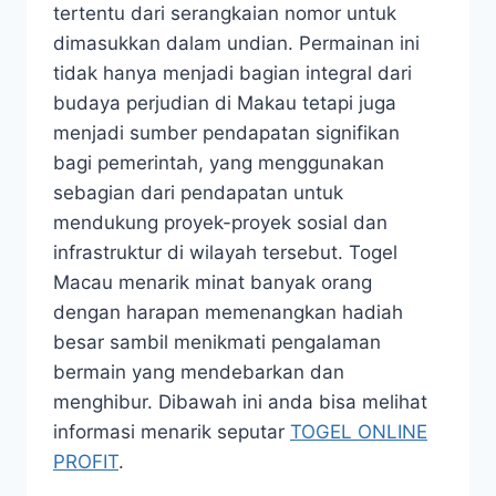
tertentu dari serangkaian nomor untuk
dimasukkan dalam undian. Permainan ini
tidak hanya menjadi bagian integral dari
budaya perjudian di Makau tetapi juga
menjadi sumber pendapatan signifikan
bagi pemerintah, yang menggunakan
sebagian dari pendapatan untuk
mendukung proyek-proyek sosial dan
infrastruktur di wilayah tersebut. Togel
Macau menarik minat banyak orang
dengan harapan memenangkan hadiah
besar sambil menikmati pengalaman
bermain yang mendebarkan dan
menghibur. Dibawah ini anda bisa melihat
informasi menarik seputar
TOGEL ONLINE
PROFIT
.