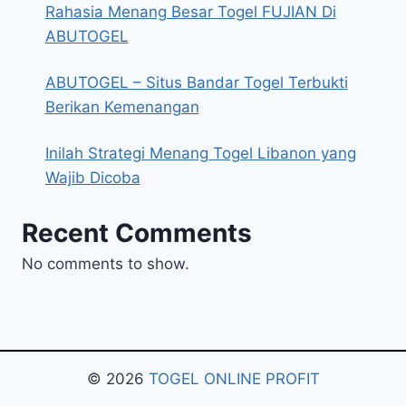
Rahasia Menang Besar Togel FUJIAN Di
ABUTOGEL
ABUTOGEL – Situs Bandar Togel Terbukti
Berikan Kemenangan
Inilah Strategi Menang Togel Libanon yang
Wajib Dicoba
Recent Comments
No comments to show.
© 2026
TOGEL ONLINE PROFIT