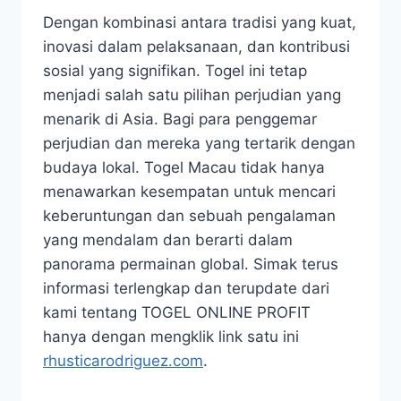
Dengan kombinasi antara tradisi yang kuat,
inovasi dalam pelaksanaan, dan kontribusi
sosial yang signifikan. Togel ini tetap
menjadi salah satu pilihan perjudian yang
menarik di Asia. Bagi para penggemar
perjudian dan mereka yang tertarik dengan
budaya lokal. Togel Macau tidak hanya
menawarkan kesempatan untuk mencari
keberuntungan dan sebuah pengalaman
yang mendalam dan berarti dalam
panorama permainan global. Simak terus
informasi terlengkap dan terupdate dari
kami tentang TOGEL ONLINE PROFIT
hanya dengan mengklik link satu ini
rhusticarodriguez.com
.