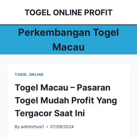
Skip
TOGEL ONLINE PROFIT
to
content
Perkembangan Togel
Macau
TOGEL ONLINE
Togel Macau – Pasaran
Togel Mudah Profit Yang
Tergacor Saat Ini
By
adminrhusi1
07/08/2024