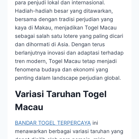
para penjudi lokal dan internasional.
Hadiah-hadiah besar yang ditawarkan,
bersama dengan tradisi perjudian yang
kaya di Makau, menjadikan Togel Macau
sebagai salah satu lotere yang paling dicari
dan dihormati di Asia. Dengan terus
berlanjutnya inovasi dan adaptasi terhadap
tren modern, Togel Macau tetap menjadi
fenomena budaya dan ekonomi yang
penting dalam landscape perjudian global.
Variasi Taruhan Togel
Macau
BANDAR TOGEL TERPERCAYA
ini
menawarkan berbagai variasi taruhan yang