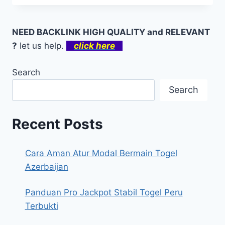
NEED BACKLINK HIGH QUALITY and RELEVANT
?
let us help.
click here
Search
Search
Recent Posts
Cara Aman Atur Modal Bermain Togel
Azerbaijan
Panduan Pro Jackpot Stabil Togel Peru
Terbukti