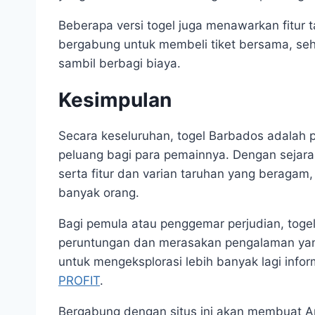
Beberapa versi togel juga menawarkan fitur
bergabung untuk membeli tiket bersama, s
sambil berbagi biaya.
Kesimpulan
Secara keseluruhan, togel Barbados adala
peluang bagi para pemainnya. Dengan sejara
serta fitur dan varian taruhan yang beragam,
banyak orang.
Bagi pemula atau penggemar perjudian, togel
peruntungan dan merasakan pengalaman ya
untuk mengeksplorasi lebih banyak lagi infor
PROFIT
.
Bergabung dengan situs ini akan membuat 