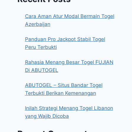
Cara Aman Atur Modal Bermain Togel
Azerbaijan
Panduan Pro Jackpot Stabil Togel
Peru Terbukti
Rahasia Menang Besar Togel FUJIAN
Di ABUTOGEL
ABUTOGEL – Situs Bandar Togel
Terbukti Berikan Kemenangan
Inilah Strategi Menang Togel Libanon
yang Wajib Dicoba