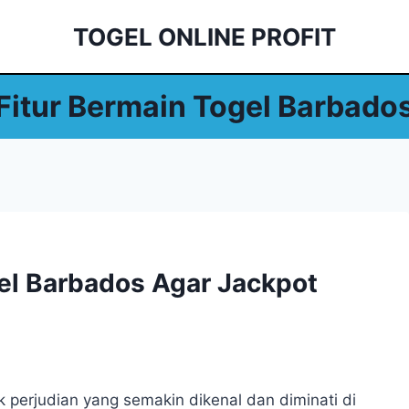
TOGEL ONLINE PROFIT
Fitur Bermain Togel Barbado
el Barbados Agar Jackpot
perjudian yang semakin dikenal dan diminati di