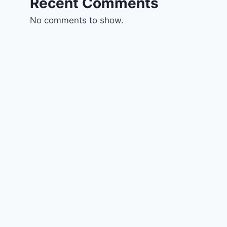
Recent Comments
No comments to show.