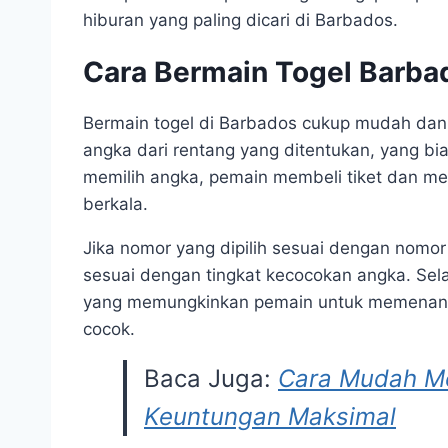
hiburan yang paling dicari di Barbados.
Cara Bermain Togel Barba
Bermain togel di Barbados cukup mudah dan
angka dari rentang yang ditentukan, yang bia
memilih angka, pemain membeli tiket dan me
berkala.
Jika nomor yang dipilih sesuai dengan nomo
sesuai dengan tingkat kecocokan angka. Selai
yang memungkinkan pemain untuk memenang
cocok.
Baca Juga:
Cara Mudah Me
Keuntungan Maksimal