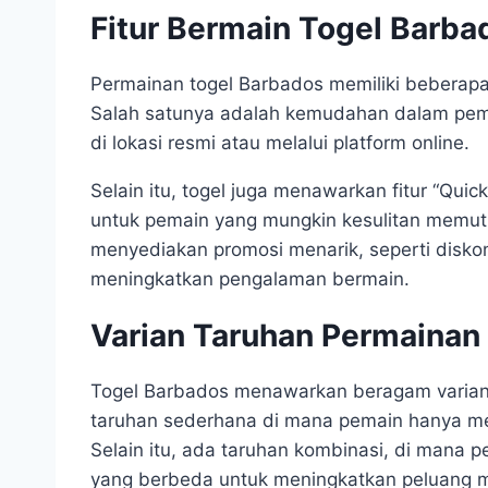
Fitur Bermain Togel Barba
Permainan togel Barbados memiliki beberapa
Salah satunya adalah kemudahan dalam pembe
di lokasi resmi atau melalui platform online.
Selain itu, togel juga menawarkan fitur “Qui
untuk pemain yang mungkin kesulitan memutus
menyediakan promosi menarik, seperti disko
meningkatkan pengalaman bermain.
Varian Taruhan Permainan
Togel Barbados menawarkan beragam varian t
taruhan sederhana di mana pemain hanya mem
Selain itu, ada taruhan kombinasi, di mana
yang berbeda untuk meningkatkan peluang 