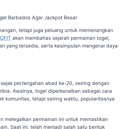
nangan, tetapi juga peluang untuk memenangkan
OFIT
akan membahas sejarah permainan togel,
uhan yang tersedia, serta kesimpulan mengenai daya
 sejak pertengahan abad ke-20, seiring dengan
ribia. Awalnya, togel diperkenalkan sebagai cara
komunitas, tetapi seiring waktu, popularitasnya
n melegalkan permainan ini untuk memastikan
in. Saat ini, telah menjadi salah satu bentuk