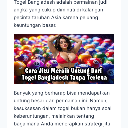
Togel Bangladesh adalah permainan judi
angka yang cukup diminati di kalangan
pecinta taruhan Asia karena peluang
keuntungan besar.
Banyak yang berharap bisa mendapatkan
untung besar dari permainan ini. Namun,
kesuksesan dalam togel bukan hanya soal
keberuntungan, melainkan tentang
bagaimana Anda menerapkan strategi jitu