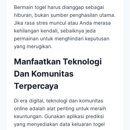
Bermain togel harus dianggap sebagai
hiburan, bukan sumber penghasilan utama.
Jika rasa stres muncul atau Anda merasa
kehilangan kendali, sebaiknya jeda
permainan untuk menghindari keputusan
yang merugikan.
Manfaatkan Teknologi
Dan Komunitas
Terpercaya
Di era digital, teknologi dan komunitas
online adalah alat penting untuk meraih
keuntungan. Gunakan aplikasi prediksi
yang menyediakan data keluaran togel