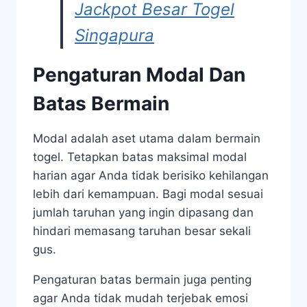
Jackpot Besar Togel
Singapura
Pengaturan Modal Dan
Batas Bermain
Modal adalah aset utama dalam bermain
togel. Tetapkan batas maksimal modal
harian agar Anda tidak berisiko kehilangan
lebih dari kemampuan. Bagi modal sesuai
jumlah taruhan yang ingin dipasang dan
hindari memasang taruhan besar sekali
gus.
Pengaturan batas bermain juga penting
agar Anda tidak mudah terjebak emosi