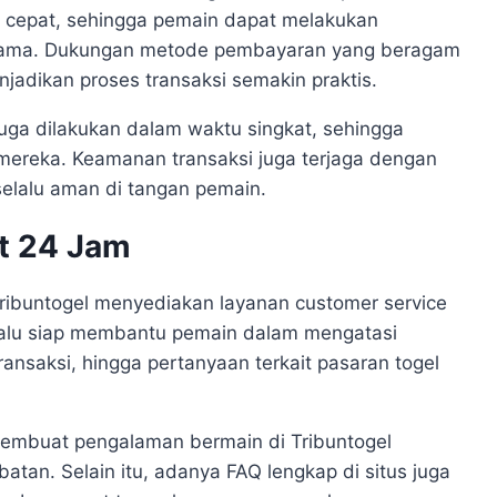
n cepat, sehingga pemain dapat melakukan
u lama. Dukungan metode pembayaran yang beragam
njadikan proses transaksi semakin praktis.
uga dilakukan dalam waktu singkat, sehingga
ereka. Keamanan transaksi juga terjaga dengan
selalu aman di tangan pemain.
rt 24 Jam
ibuntogel menyediakan layanan customer service
 selalu siap membantu pemain dalam mengatasi
ransaksi, hingga pertanyaan terkait pasaran togel
 membuat pengalaman bermain di Tribuntogel
an. Selain itu, adanya FAQ lengkap di situs juga