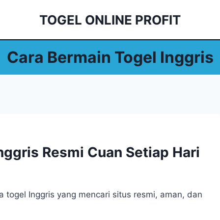
TOGEL ONLINE PROFIT
Cara Bermain Togel Inggris
Inggris Resmi Cuan Setiap Hari
ta togel Inggris yang mencari situs resmi, aman, dan