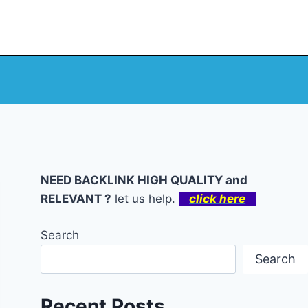
NEED BACKLINK HIGH QUALITY and
RELEVANT ?
let us help.
click here
Search
Search
Recent Posts