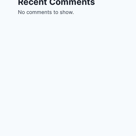
Recent Comments
No comments to show.