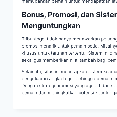
memudahkan pemain untuk mendapatkan jaw
Bonus, Promosi, dan Sist
Menguntungkan
Tribuntogel tidak hanya menawarkan peluang 
promosi menarik untuk pemain setia. Misaln
khusus untuk taruhan tertentu. Sistem ini 
sekaligus memberikan nilai tambah bagi pem
Selain itu, situs ini menerapkan sistem keam
pengeluaran angka togel, sehingga pemain m
Dengan strategi promosi yang agresif dan sis
pemain dan meningkatkan potensi keuntungan