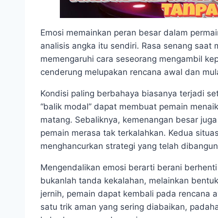
Emosi memainkan peran besar dalam permaina
analisis angka itu sendiri. Rasa senang saat
memengaruhi cara seseorang mengambil kepu
cenderung melupakan rencana awal dan mulai 
Kondisi paling berbahaya biasanya terjadi se
“balik modal” dapat membuat pemain menaikk
matang. Sebaliknya, kemenangan besar juga
pemain merasa tak terkalahkan. Kedua situas
menghancurkan strategi yang telah dibangun
Mengendalikan emosi berarti berani berhenti s
bukanlah tanda kekalahan, melainkan bentuk 
jernih, pemain dapat kembali pada rencana a
satu trik aman yang sering diabaikan, pada