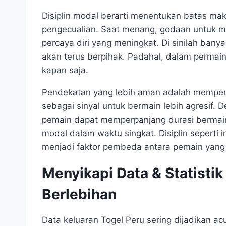
Disiplin modal berarti menentukan batas ma
pengecualian. Saat menang, godaan untuk m
percaya diri yang meningkat. Di sinilah ban
akan terus berpihak. Padahal, dalam permai
kapan saja.
Pendekatan yang lebih aman adalah mempe
sebagai sinyal untuk bermain lebih agresif. 
pemain dapat memperpanjang durasi bermain 
modal dalam waktu singkat. Disiplin seperti in
menjadi faktor pembeda antara pemain yang
Menyikapi Data & Statistik
Berlebihan
Data keluaran Togel Peru sering dijadikan 