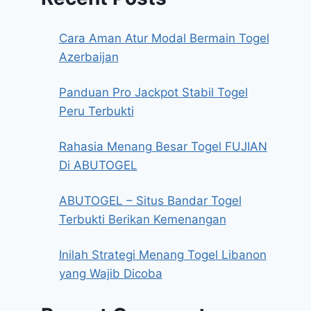
Cara Aman Atur Modal Bermain Togel
Azerbaijan
Panduan Pro Jackpot Stabil Togel
Peru Terbukti
Rahasia Menang Besar Togel FUJIAN
Di ABUTOGEL
ABUTOGEL – Situs Bandar Togel
Terbukti Berikan Kemenangan
Inilah Strategi Menang Togel Libanon
yang Wajib Dicoba