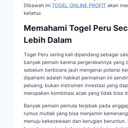
Dibawah ini
TOGEL ONLINE PROFIT
akan mem
ketahui.
Memahami Togel Peru Seca
Lebih Dalam
Togel Peru sering kali dipandang sebagai sa
banyak pemain karena pergerakannya yang d
sebelum berbicara jauh mengenai potensi ke
dipahami adalah hakikat permainan ini send
peluang, bukan instrumen investasi yang dapat
merupakan kombinasi acak yang tidak bisa di
Banyak pemain pemula terjebak pada anggapa
rumus mutlak yang bisa menjamin kemenangan.
menuju kekecewaan dan kerugian beruntun. 