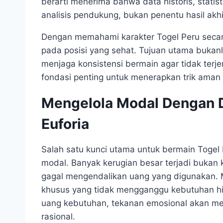
berarti menerima bahwa data historis, statis
analisis pendukung, bukan penentu hasil akhi
Dengan memahami karakter Togel Peru secar
pada posisi yang sehat. Tujuan utama bukan
menjaga konsistensi bermain agar tidak terje
fondasi penting untuk menerapkan trik aman
Mengelola Modal Dengan Di
Euforia
Salah satu kunci utama untuk bermain Togel
modal. Banyak kerugian besar terjadi bukan 
gagal mengendalikan uang yang digunakan. 
khusus yang tidak mengganggu kebutuhan hi
uang kebutuhan, tekanan emosional akan me
rasional.