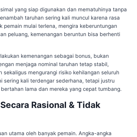
ksimal yang siap digunakan dan mematuhinya tanpa
enambah taruhan sering kali muncul karena rasa
yak pemain mulai terlena, mengira keberuntungan
nan peluang, kemenangan beruntun bisa berhenti
rlakukan kemenangan sebagai bonus, bukan
Dengan menjaga nominal taruhan tetap stabil,
sekaligus mengurangi risiko kehilangan seluruh
i sering kali terdengar sederhana, tetapi justru
 bertahan lama dan mereka yang cepat tumbang.
 Secara Rasional & Tidak
acuan utama oleh banyak pemain. Angka-angka