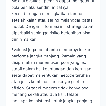
Melalui evaluasi, pemain dapat mengetahui
pola perilaku sendiri, misalnya
kecenderungan meningkatkan taruhan
setelah kalah atau sering melanggar batas
modal. Dengan informasi ini, strategi dapat
diperbaiki sehingga risiko berlebihan bisa
diminimalkan.
Evaluasi juga membantu memproyeksikan
performa jangka panjang. Pemain yang
disiplin akan menemukan pola yang lebih
stabil dalam hal keuntungan dan kerugian,
serta dapat menentukan metode taruhan
atau jenis kombinasi angka yang lebih
efisien. Strategi modern tidak hanya soal
menang sekali atau dua kali, tetapi
menjaga konsistensi untuk jangka panjang.