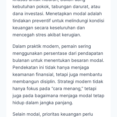
kebutuhan pokok, tabungan darurat, atau
dana investasi. Menetapkan modal adalah
tindakan preventif untuk melindungi kondisi
keuangan secara keseluruhan dan
mencegah stres akibat kerugian.
Dalam praktik modern, pemain sering
menggunakan persentase dari pendapatan
bulanan untuk menentukan besaran modal.
Pendekatan ini tidak hanya menjaga
keamanan finansial, tetapi juga membantu
membangun disiplin. Strategi modern tidak
hanya fokus pada “cara menang,” tetapi
juga pada bagaimana menjaga modal tetap
hidup dalam jangka panjang.
Selain modal, prioritas keuangan perlu