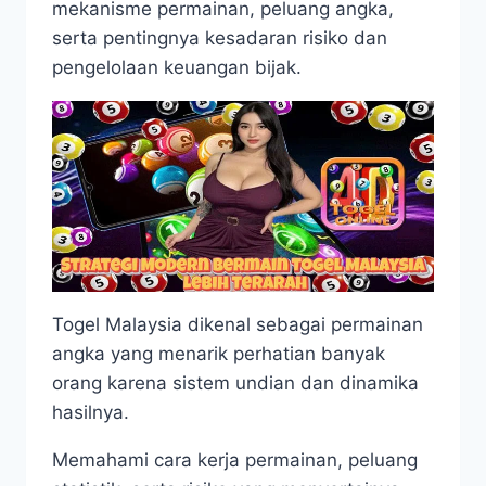
mekanisme permainan, peluang angka,
serta pentingnya kesadaran risiko dan
pengelolaan keuangan bijak.
Togel Malaysia dikenal sebagai permainan
angka yang menarik perhatian banyak
orang karena sistem undian dan dinamika
hasilnya.
Memahami cara kerja permainan, peluang