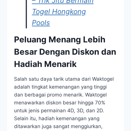
– Trik Jitu Bermain
Togel Hongkong
Pools
Peluang Menang Lebih
Besar Dengan Diskon dan
Hadiah Menarik
Salah satu daya tarik utama dari Waktogel
adalah tingkat kemenangan yang tinggi
dan berbagai promo menarik. Waktogel
menawarkan diskon besar hingga 70%
untuk jenis permainan 4D, 3D, dan 2D.
Selain itu, hadiah kemenangan yang
ditawarkan juga sangat menggiurkan,