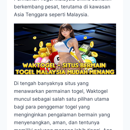
berkembang pesat, terutama di kawasan
Asia Tenggara seperti Malaysia.
Di tengah banyaknya situs yang
menawarkan permainan togel, Waktogel
muncul sebagai salah satu pilihan utama
bagi para penggemar togel yang
menginginkan pengalaman bermain yang
menyenangkan, aman, dan tentunya