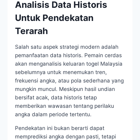
Analisis Data Historis
Untuk Pendekatan
Terarah
Salah satu aspek strategi modern adalah
pemanfaatan data historis. Pemain cerdas
akan menganalisis keluaran togel Malaysia
sebelumnya untuk menemukan tren,
frekuensi angka, atau pola sederhana yang
mungkin muncul. Meskipun hasil undian
bersifat acak, data historis tetap
memberikan wawasan tentang perilaku
angka dalam periode tertentu.
Pendekatan ini bukan berarti dapat
memprediksi angka dengan pasti, tetapi