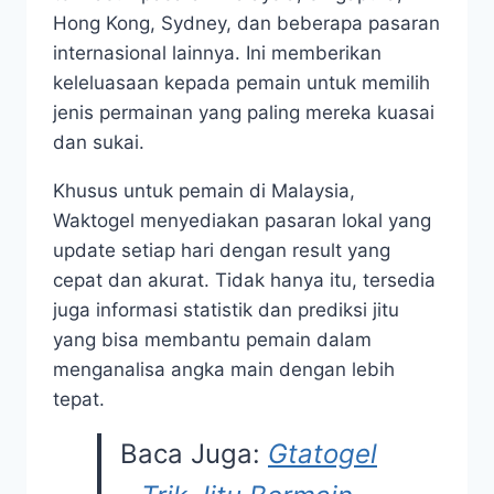
Hong Kong, Sydney, dan beberapa pasaran
internasional lainnya. Ini memberikan
keleluasaan kepada pemain untuk memilih
jenis permainan yang paling mereka kuasai
dan sukai.
Khusus untuk pemain di Malaysia,
Waktogel menyediakan pasaran lokal yang
update setiap hari dengan result yang
cepat dan akurat. Tidak hanya itu, tersedia
juga informasi statistik dan prediksi jitu
yang bisa membantu pemain dalam
menganalisa angka main dengan lebih
tepat.
Baca Juga:
Gtatogel