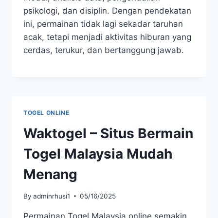
psikologi, dan disiplin. Dengan pendekatan
ini, permainan tidak lagi sekadar taruhan
acak, tetapi menjadi aktivitas hiburan yang
cerdas, terukur, dan bertanggung jawab.
TOGEL ONLINE
Waktogel – Situs Bermain
Togel Malaysia Mudah
Menang
By
adminrhusi1
05/16/2025
Permainan Togel Malaysia online semakin