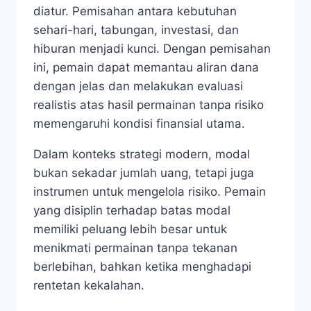
diatur. Pemisahan antara kebutuhan
sehari-hari, tabungan, investasi, dan
hiburan menjadi kunci. Dengan pemisahan
ini, pemain dapat memantau aliran dana
dengan jelas dan melakukan evaluasi
realistis atas hasil permainan tanpa risiko
memengaruhi kondisi finansial utama.
Dalam konteks strategi modern, modal
bukan sekadar jumlah uang, tetapi juga
instrumen untuk mengelola risiko. Pemain
yang disiplin terhadap batas modal
memiliki peluang lebih besar untuk
menikmati permainan tanpa tekanan
berlebihan, bahkan ketika menghadapi
rentetan kekalahan.