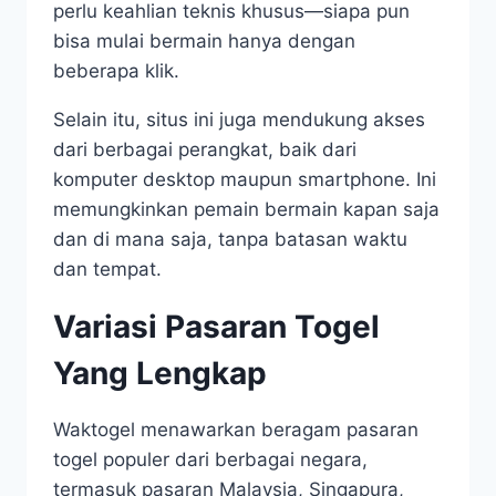
perlu keahlian teknis khusus—siapa pun
bisa mulai bermain hanya dengan
beberapa klik.
Selain itu, situs ini juga mendukung akses
dari berbagai perangkat, baik dari
komputer desktop maupun smartphone. Ini
memungkinkan pemain bermain kapan saja
dan di mana saja, tanpa batasan waktu
dan tempat.
Variasi Pasaran Togel
Yang Lengkap
Waktogel menawarkan beragam pasaran
togel populer dari berbagai negara,
termasuk pasaran Malaysia, Singapura,