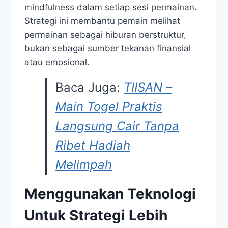
mindfulness dalam setiap sesi permainan.
Strategi ini membantu pemain melihat
permainan sebagai hiburan berstruktur,
bukan sebagai sumber tekanan finansial
atau emosional.
Baca Juga:
TIISAN –
Main Togel Praktis
Langsung Cair Tanpa
Ribet Hadiah
Melimpah
Menggunakan Teknologi
Untuk Strategi Lebih