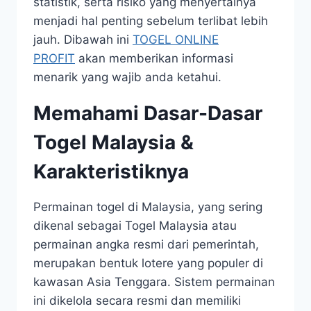
statistik, serta risiko yang menyertainya
menjadi hal penting sebelum terlibat lebih
jauh. Dibawah ini
TOGEL ONLINE
PROFIT
akan memberikan informasi
menarik yang wajib anda ketahui.
Memahami Dasar-Dasar
Togel Malaysia &
Karakteristiknya
Permainan togel di Malaysia, yang sering
dikenal sebagai Togel Malaysia atau
permainan angka resmi dari pemerintah,
merupakan bentuk lotere yang populer di
kawasan Asia Tenggara. Sistem permainan
ini dikelola secara resmi dan memiliki