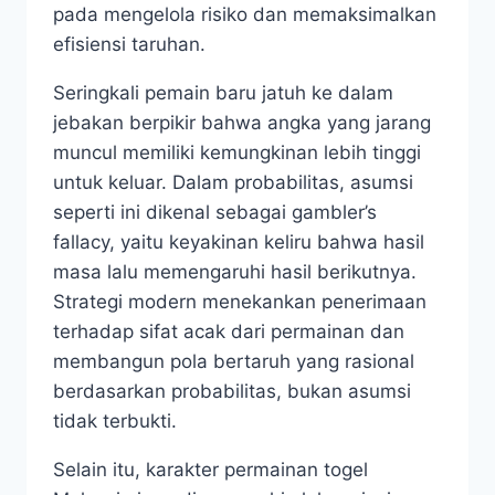
pada mengelola risiko dan memaksimalkan
efisiensi taruhan.
Seringkali pemain baru jatuh ke dalam
jebakan berpikir bahwa angka yang jarang
muncul memiliki kemungkinan lebih tinggi
untuk keluar. Dalam probabilitas, asumsi
seperti ini dikenal sebagai gambler’s
fallacy, yaitu keyakinan keliru bahwa hasil
masa lalu memengaruhi hasil berikutnya.
Strategi modern menekankan penerimaan
terhadap sifat acak dari permainan dan
membangun pola bertaruh yang rasional
berdasarkan probabilitas, bukan asumsi
tidak terbukti.
Selain itu, karakter permainan togel