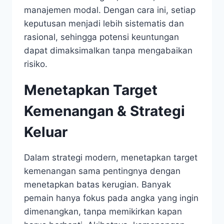
manajemen modal. Dengan cara ini, setiap
keputusan menjadi lebih sistematis dan
rasional, sehingga potensi keuntungan
dapat dimaksimalkan tanpa mengabaikan
risiko.
Menetapkan Target
Kemenangan & Strategi
Keluar
Dalam strategi modern, menetapkan target
kemenangan sama pentingnya dengan
menetapkan batas kerugian. Banyak
pemain hanya fokus pada angka yang ingin
dimenangkan, tanpa memikirkan kapan