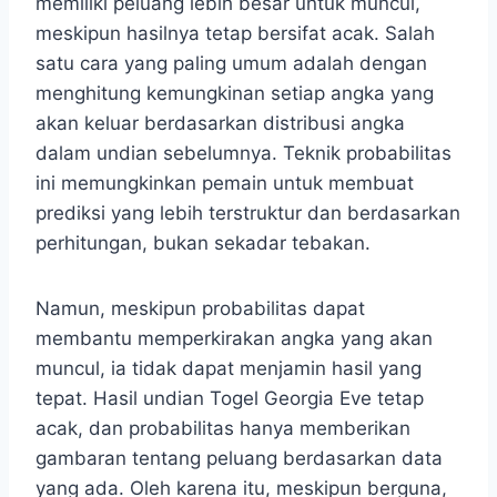
memiliki peluang lebih besar untuk muncul,
meskipun hasilnya tetap bersifat acak. Salah
satu cara yang paling umum adalah dengan
menghitung kemungkinan setiap angka yang
akan keluar berdasarkan distribusi angka
dalam undian sebelumnya. Teknik probabilitas
ini memungkinkan pemain untuk membuat
prediksi yang lebih terstruktur dan berdasarkan
perhitungan, bukan sekadar tebakan.
Namun, meskipun probabilitas dapat
membantu memperkirakan angka yang akan
muncul, ia tidak dapat menjamin hasil yang
tepat. Hasil undian Togel Georgia Eve tetap
acak, dan probabilitas hanya memberikan
gambaran tentang peluang berdasarkan data
yang ada. Oleh karena itu, meskipun berguna,