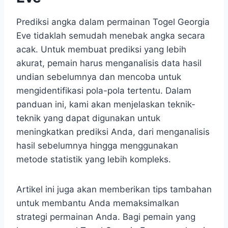
Prediksi angka dalam permainan Togel Georgia
Eve tidaklah semudah menebak angka secara
acak. Untuk membuat prediksi yang lebih
akurat, pemain harus menganalisis data hasil
undian sebelumnya dan mencoba untuk
mengidentifikasi pola-pola tertentu. Dalam
panduan ini, kami akan menjelaskan teknik-
teknik yang dapat digunakan untuk
meningkatkan prediksi Anda, dari menganalisis
hasil sebelumnya hingga menggunakan
metode statistik yang lebih kompleks.
Artikel ini juga akan memberikan tips tambahan
untuk membantu Anda memaksimalkan
strategi permainan Anda. Bagi pemain yang