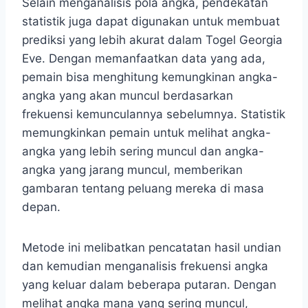
Selain menganalisis pola angka, pendekatan
statistik juga dapat digunakan untuk membuat
prediksi yang lebih akurat dalam Togel Georgia
Eve. Dengan memanfaatkan data yang ada,
pemain bisa menghitung kemungkinan angka-
angka yang akan muncul berdasarkan
frekuensi kemunculannya sebelumnya. Statistik
memungkinkan pemain untuk melihat angka-
angka yang lebih sering muncul dan angka-
angka yang jarang muncul, memberikan
gambaran tentang peluang mereka di masa
depan.
Metode ini melibatkan pencatatan hasil undian
dan kemudian menganalisis frekuensi angka
yang keluar dalam beberapa putaran. Dengan
melihat angka mana yang sering muncul,