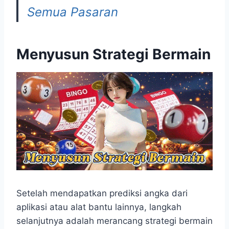
Semua Pasaran
Menyusun Strategi Bermain
Setelah mendapatkan prediksi angka dari
aplikasi atau alat bantu lainnya, langkah
selanjutnya adalah merancang strategi bermain