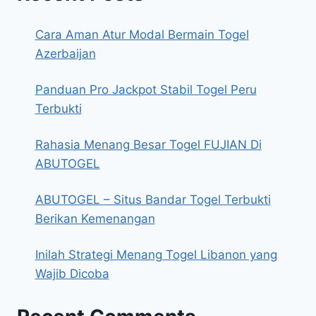
Cara Aman Atur Modal Bermain Togel
Azerbaijan
Panduan Pro Jackpot Stabil Togel Peru
Terbukti
Rahasia Menang Besar Togel FUJIAN Di
ABUTOGEL
ABUTOGEL – Situs Bandar Togel Terbukti
Berikan Kemenangan
Inilah Strategi Menang Togel Libanon yang
Wajib Dicoba