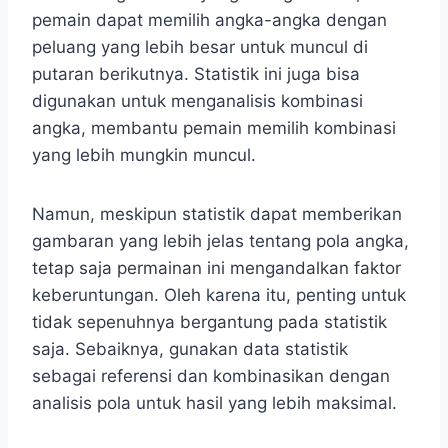
pemain dapat memilih angka-angka dengan
peluang yang lebih besar untuk muncul di
putaran berikutnya. Statistik ini juga bisa
digunakan untuk menganalisis kombinasi
angka, membantu pemain memilih kombinasi
yang lebih mungkin muncul.
Namun, meskipun statistik dapat memberikan
gambaran yang lebih jelas tentang pola angka,
tetap saja permainan ini mengandalkan faktor
keberuntungan. Oleh karena itu, penting untuk
tidak sepenuhnya bergantung pada statistik
saja. Sebaiknya, gunakan data statistik
sebagai referensi dan kombinasikan dengan
analisis pola untuk hasil yang lebih maksimal.