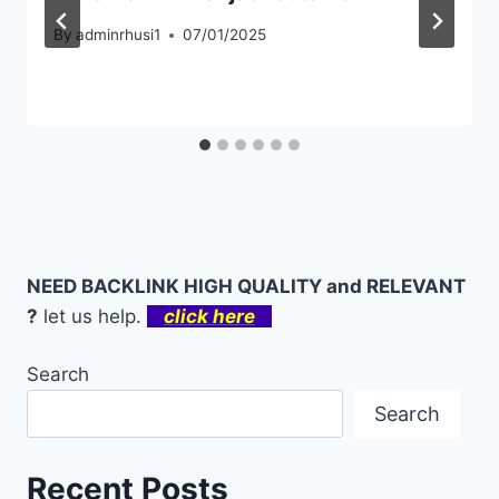
By
adminrhusi1
07/01/2025
NEED BACKLINK HIGH QUALITY and RELEVANT
?
let us help.
click here
Search
Search
Recent Posts