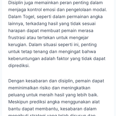
Disiplin juga memainkan peran penting dalam
menjaga kontrol emosi dan pengelolaan modal.
Dalam Togel, seperti dalam permainan angka
lainnya, terkadang hasil yang tidak sesuai
harapan dapat membuat pemain merasa
frustrasi atau tertekan untuk mengejar
kerugian. Dalam situasi seperti ini, penting
untuk tetap tenang dan mengingat bahwa
keberuntungan adalah faktor yang tidak dapat
diprediksi.
Dengan kesabaran dan disiplin, pemain dapat
meminimalkan risiko dan meningkatkan
peluang untuk meraih hasil yang lebih baik.
Meskipun prediksi angka menggunakan alat
bantu dapat membantu, kesabaran dalam
mengikuti strategi yang telah disusun dan