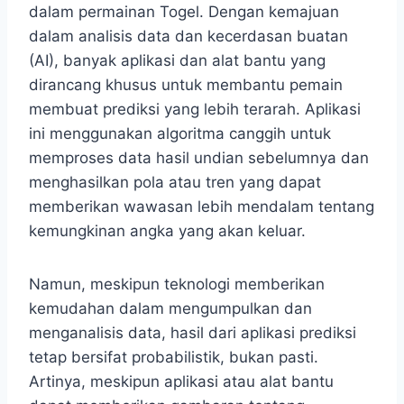
dalam permainan Togel. Dengan kemajuan
dalam analisis data dan kecerdasan buatan
(AI), banyak aplikasi dan alat bantu yang
dirancang khusus untuk membantu pemain
membuat prediksi yang lebih terarah. Aplikasi
ini menggunakan algoritma canggih untuk
memproses data hasil undian sebelumnya dan
menghasilkan pola atau tren yang dapat
memberikan wawasan lebih mendalam tentang
kemungkinan angka yang akan keluar.
Namun, meskipun teknologi memberikan
kemudahan dalam mengumpulkan dan
menganalisis data, hasil dari aplikasi prediksi
tetap bersifat probabilistik, bukan pasti.
Artinya, meskipun aplikasi atau alat bantu