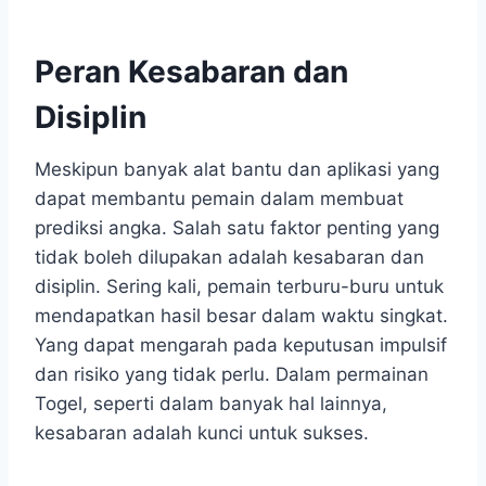
Peran Kesabaran dan
Disiplin
Meskipun banyak alat bantu dan aplikasi yang
dapat membantu pemain dalam membuat
prediksi angka. Salah satu faktor penting yang
tidak boleh dilupakan adalah kesabaran dan
disiplin. Sering kali, pemain terburu-buru untuk
mendapatkan hasil besar dalam waktu singkat.
Yang dapat mengarah pada keputusan impulsif
dan risiko yang tidak perlu. Dalam permainan
Togel, seperti dalam banyak hal lainnya,
kesabaran adalah kunci untuk sukses.