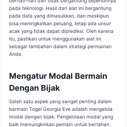
berhati-hati dan tidak bergantung sepenuhnya
pada teknologi. Hasil dari alat ini bergantung
pada data yang dimasukkan, dan meskipun
bisa meningkatkan peluang, tetap ada unsur
acak yang tidak dapat diprediksi. Oleh karena
itu, pastikan untuk menggunakan alat ini
sebagai tambahan dalam strategi permainan
Anda.
Mengatur Modal Bermain
Dengan Bijak
Salah satu aspek yang sangat penting dalam
bermain Togel Georgia Eve adalah mengelola
modal dengan bijak. Pengelolaan modal yang
baik memungkinkan pemain untuk bertahan