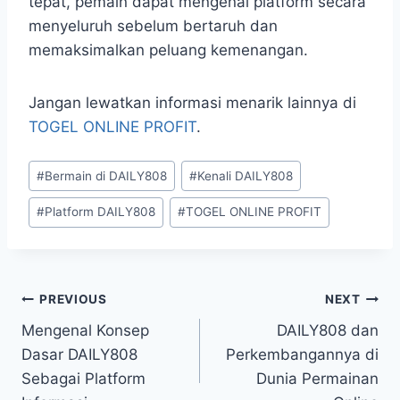
tepat, pemain dapat mengenal platform secara
menyeluruh sebelum bertaruh dan
memaksimalkan peluang kemenangan.
Jangan lewatkan informasi menarik lainnya di
TOGEL ONLINE PROFIT
.
Post
#
Bermain di DAILY808
#
Kenali DAILY808
Tags:
#
Platform DAILY808
#
TOGEL ONLINE PROFIT
Post
PREVIOUS
NEXT
Mengenal Konsep
DAILY808 dan
navigation
Dasar DAILY808
Perkembangannya di
Sebagai Platform
Dunia Permainan