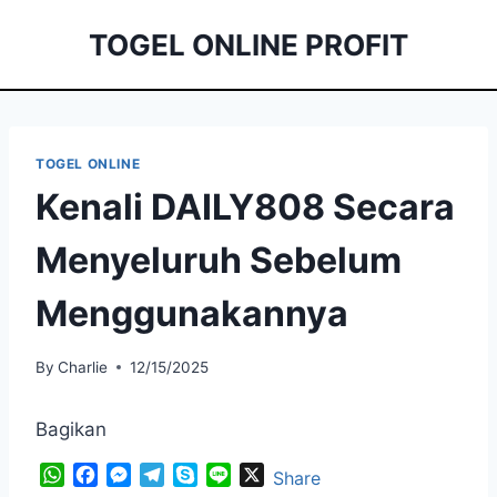
Skip
TOGEL ONLINE PROFIT
to
content
TOGEL ONLINE
Kenali DAILY808 Secara
Menyeluruh Sebelum
Menggunakannya
By
Charlie
12/15/2025
Bagikan
W
F
M
T
S
L
X
Share