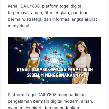
h
a
e
e
k
i
a
c
s
l
y
n
Kenali DAILY808, platform togel digital
t
e
s
e
p
e
terpercaya, aman, fitur lengkap, panduan
s
b
e
g
e
bermain, strategi, dan informasi angka akurat
A
o
n
r
menyeluruh.
p
o
g
a
p
k
e
m
r
Platform Togel DAILY808 menghadirkan
pengalaman bermain digital modern, aman,
nyaman, lengkap, dan memudahkan