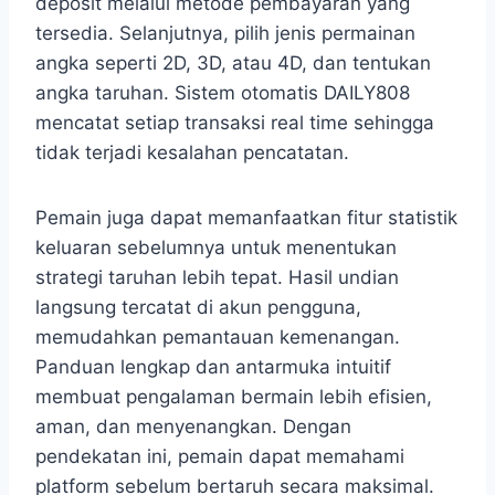
deposit melalui metode pembayaran yang
tersedia. Selanjutnya, pilih jenis permainan
angka seperti 2D, 3D, atau 4D, dan tentukan
angka taruhan. Sistem otomatis DAILY808
mencatat setiap transaksi real time sehingga
tidak terjadi kesalahan pencatatan.
Pemain juga dapat memanfaatkan fitur statistik
keluaran sebelumnya untuk menentukan
strategi taruhan lebih tepat. Hasil undian
langsung tercatat di akun pengguna,
memudahkan pemantauan kemenangan.
Panduan lengkap dan antarmuka intuitif
membuat pengalaman bermain lebih efisien,
aman, dan menyenangkan. Dengan
pendekatan ini, pemain dapat memahami
platform sebelum bertaruh secara maksimal.