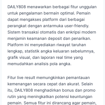
DAILY808 menawarkan berbagai fitur unggulan
untuk pengalaman bermain optimal. Pemain
dapat mengakses platform dari berbagai
perangkat dengan antarmuka user-friendly.
Sistem transaksi otomatis dan enkripsi modern
menjamin keamanan deposit dan penarikan.
Platform ini menyediakan riwayat taruhan
lengkap, statistik angka keluaran sebelumnya,
grafik visual, dan laporan real time yang
memudahkan analisis pola angka.
Fitur live result memungkinkan pemantauan
kemenangan secara cepat dan akurat. Selain
itu, DAILY808 menghadirkan bonus dan promo
rutin yang meningkatkan potensi keuntungan
pemain. Semua fitur ini dirancang agar pemain,