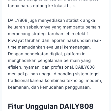
tanpa harus datang ke lokasi fisik.
DAILY808 juga menyediakan statistik angka
keluaran sebelumnya yang membantu pemain
merancang strategi taruhan lebih efektif.
Riwayat taruhan dan laporan hasil undian real-
time memudahkan evaluasi kemenangan.
Dengan pendekatan digital, platform ini
menghadirkan pengalaman bermain yang
efisien, nyaman, dan profesional. DAILY808
menjadi pilihan unggul dibanding sistem togel
tradisional karena kombinasi teknologi modern,
keamanan, dan kemudahan penggunaan.
Fitur Unggulan DAILY808