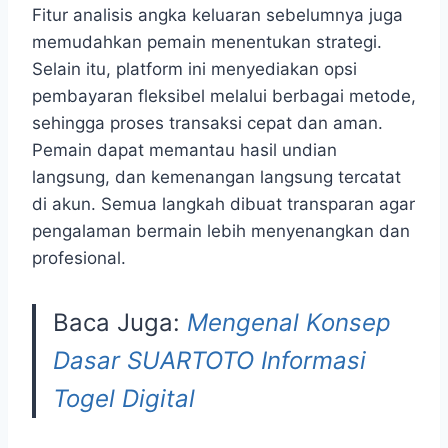
Fitur analisis angka keluaran sebelumnya juga
memudahkan pemain menentukan strategi.
Selain itu, platform ini menyediakan opsi
pembayaran fleksibel melalui berbagai metode,
sehingga proses transaksi cepat dan aman.
Pemain dapat memantau hasil undian
langsung, dan kemenangan langsung tercatat
di akun. Semua langkah dibuat transparan agar
pengalaman bermain lebih menyenangkan dan
profesional.
Baca Juga:
Mengenal Konsep
Dasar SUARTOTO Informasi
Togel Digital