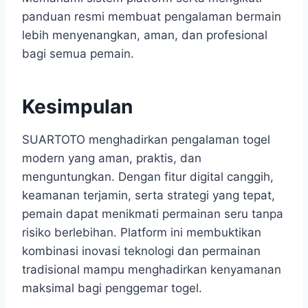
panduan resmi membuat pengalaman bermain
lebih menyenangkan, aman, dan profesional
bagi semua pemain.
Kesimpulan
SUARTOTO menghadirkan pengalaman togel
modern yang aman, praktis, dan
menguntungkan. Dengan fitur digital canggih,
keamanan terjamin, serta strategi yang tepat,
pemain dapat menikmati permainan seru tanpa
risiko berlebihan. Platform ini membuktikan
kombinasi inovasi teknologi dan permainan
tradisional mampu menghadirkan kenyamanan
maksimal bagi penggemar togel.