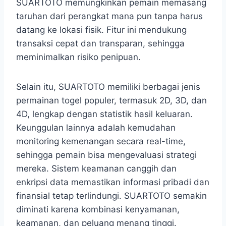
SUARTOTO memungkinkan pemain memasang
taruhan dari perangkat mana pun tanpa harus
datang ke lokasi fisik. Fitur ini mendukung
transaksi cepat dan transparan, sehingga
meminimalkan risiko penipuan.
Selain itu, SUARTOTO memiliki berbagai jenis
permainan togel populer, termasuk 2D, 3D, dan
4D, lengkap dengan statistik hasil keluaran.
Keunggulan lainnya adalah kemudahan
monitoring kemenangan secara real-time,
sehingga pemain bisa mengevaluasi strategi
mereka. Sistem keamanan canggih dan
enkripsi data memastikan informasi pribadi dan
finansial tetap terlindungi. SUARTOTO semakin
diminati karena kombinasi kenyamanan,
keamanan, dan peluang menang tinggi.